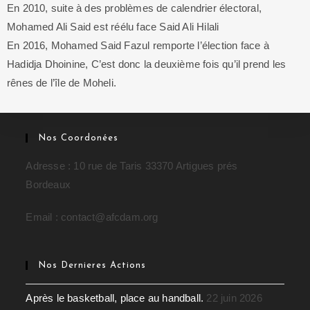
En 2010, suite à des problèmes de calendrier électoral,
Mohamed Ali Said est réélu face Said Ali Hilali
En
2016
, Mohamed Said Fazul remporte l’élection face à
Hadidja Dhoinine, C’est donc la deuxième fois qu’il prend les
rênes de l’île de Moheli.
Nos Coordonées
Adresse : 10 rue de Taris 33370 Artigues prés
Bordeaux
Email : contact@afcdam.org
Nos Dernieres Actions
Après le basketball, place au handball.
22 juin 2026