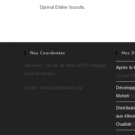
Djamal Eldine Issoufa.
Nos Coordonées
Nos De
Adresse : 10 rue de Taris 33370 Artigues
Après le 
prés Bordeaux
22 juin 2
Email : contact@afcdam.org
Développe
Moheli
11
Distribut
aux élève
Ouallah
6