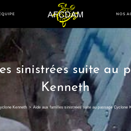
ÉQUIPE
NOS A
es sinistrées suite au
Kenneth
yclone Kenneth
>
Aide aux familles sinistrées suite au passage Cyclone 