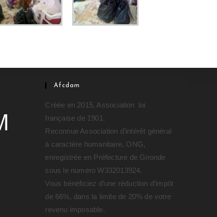
Afcdam
Créée en 2015, Association loi
française de 1901.
Reconnue Association d’intérêt général
à caractère humanitaire, ONG,
enregistrée en Préfecture de Gironde
sous le numéro W332013924.
Vous bénéficiez d’une réduction d’impôt
de 66%, dans la limite de 20% de votre
revenu imposable.