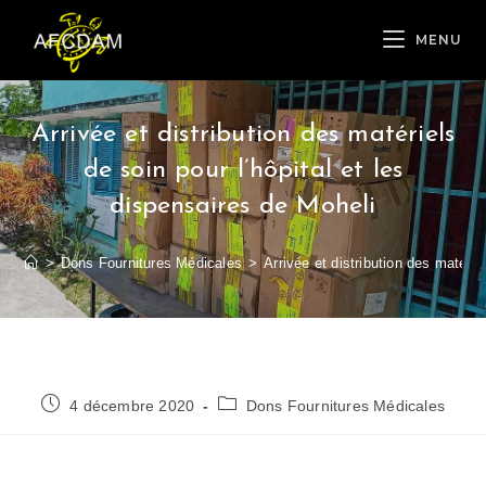
MENU
Arrivée et distribution des matériels
de soin pour l’hôpital et les
dispensaires de Moheli
>
Dons Fournitures Médicales
>
Arrivée et distribution des matérie
4 décembre 2020
Dons Fournitures Médicales