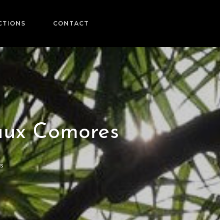
CTIONS
CONTACT
 aux Comores
es