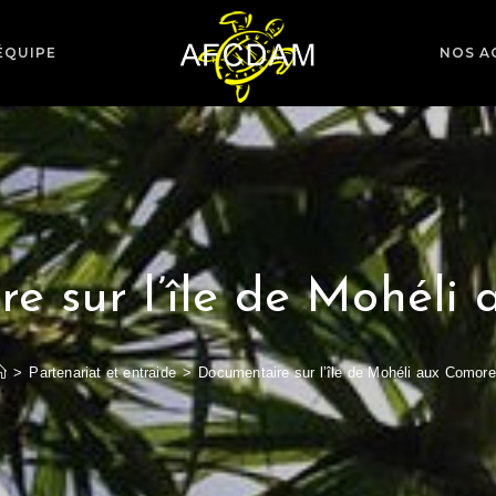
ÉQUIPE
NOS A
e sur l’île de Mohéli
>
Partenariat et entraide
>
Documentaire sur l’île de Mohéli aux Comor