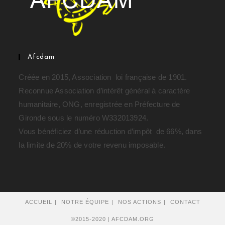
Afcdam
Créée en 2015, Association loi française de 1901.
Reconnue Association d’intérêt général à caractère
humanitaire, ONG, enregistrée en Préfecture de
Gironde sous le numéro W332013924.
Vous bénéficiez d’une réduction d’impôt de 66%, dans
la limite de 20% de votre revenu imposable.
ACCUEIL
NOTRE ÉQUIPE
NOS ACTIONS
CONTACT
©2015-2020 | AFCDAM.ORG