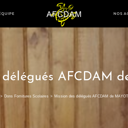
ÉQUIPE
NOS A
es délégués AFCDAM 
>
Dons Fornitures Scolaires
>
Mission des délégués AFCDAM de MAYO