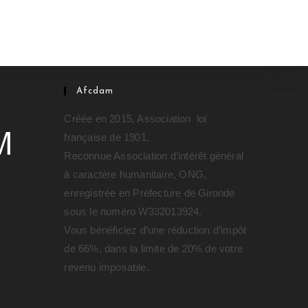
Afcdam
Créée en 2015, Association loi
française de 1901.
Reconnue Association d’intérêt général
à caractère humanitaire, ONG,
enregistrée en Préfecture de Gironde
sous le numéro W332013924.
Vous bénéficiez d’une réduction d’impôt
de 66%, dans la limite de 20% de votre
revenu imposable.