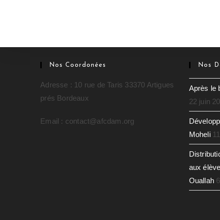
Nos Coordonées
Nos De
Adresse : 10 rue de Taris 33370 Artigues
Après le 
prés Bordeaux
22 juin 2
Email : contact@afcdam.org
Développe
Moheli
11
Distribut
aux élève
Ouallah
6